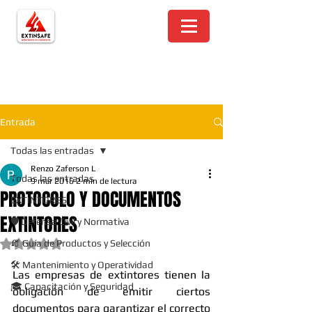
Entrada
Todas las entradas
Renzo Zaferson L
Todas las entradas
9 mar 2016
2 min de lectura
PROTOCOLO Y DOCUMENTOS
EXTINTORES
EXTINTORES
🛡️ Defensa Civil y Normativa
🧯 Guía de Productos y Selección
Obtuvo NaN de 5 estrellas.
🛠️ Mantenimiento y Operatividad
Las empresas de extintores tienen la 
🎓 Capacitación y Seguridad
obligación de emitir ciertos 
documentos para garantizar el correcto 