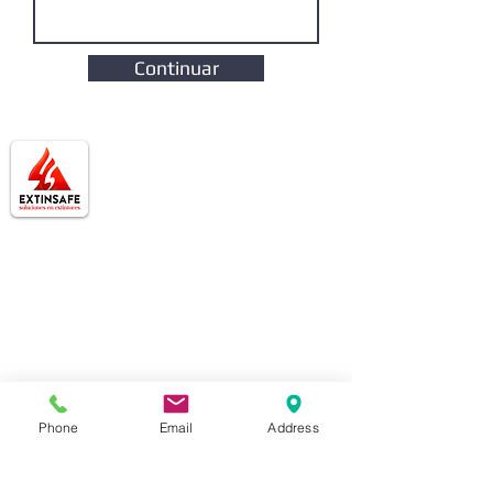
Continuar
Extinsafe | Especialistas en la recarga,
mantenimiento y venta de extintores en Lima.
Garantizamos servicios certificados bajo la Norma
Técnica Peruana (NTP) y NFPA 10, brindando
respaldo total ante Defensa Civil y OSINERGMIN
con atención técnica personalizada e inmediata.
Productos
Extintores
Pedestales para Extintores
Phone
Email
Address
Gabintes Para extintores
Fundas Para Extintores
Servicios