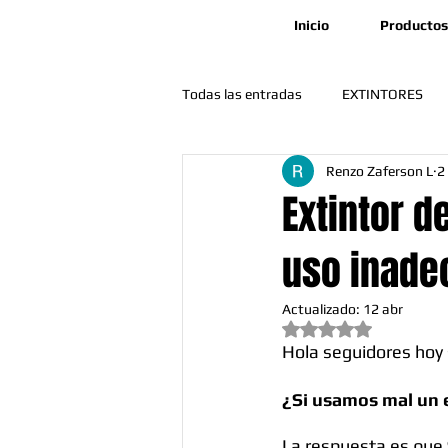
Inicio
Productos
Todas las entradas
EXTINTORES
Renzo Zaferson L
2
🛠️ Mantenimiento y Operatividad
Extintor d
uso inade
Actualizado:
12 abr
Obtuvo NaN de 5 est
Hola seguidores hoy
¿Si usamos mal un 
La respuesta es que 