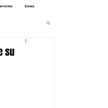
ervicios
Zonas
e su