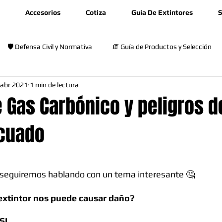
Accesorios
Cotiza
Guia De Extintores
S
🛡️ Defensa Civil y Normativa
🧯 Guía de Productos y Selección
 abr 2021
1 min de lectura
🎓 Capacitación y Seguridad
e Gas Carbónico y peligros d
cuado
rellas.
 seguiremos hablando con un tema interesante 🤔
extintor nos puede causar daño?
SI.