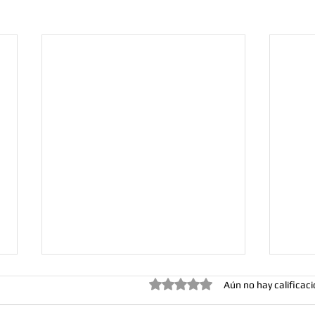
Obtuvo 0 de 5 estrellas.
Aún no hay calificac