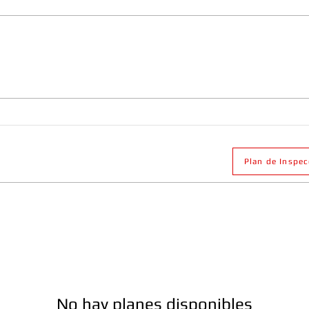
Extintor PQS (Polvo Químico Seco)
Los T
en Pueblo Libre: Usos, Normativa
Comun
y Certificación ITSE
Norma
Plan de Inspe
No hay planes disponibles