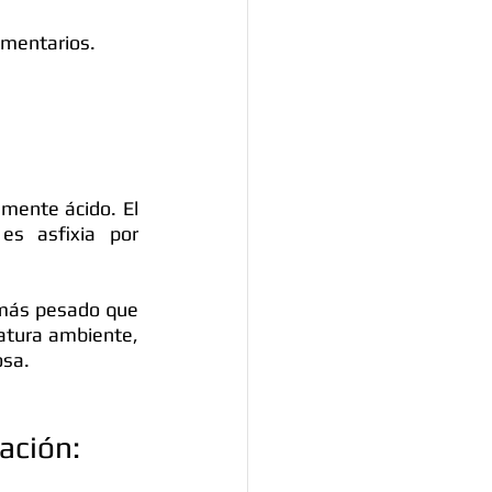
comentarios.
mente ácido. El 
s asfixia por 
 más pesado que 
atura ambiente, 
osa. 
ación: