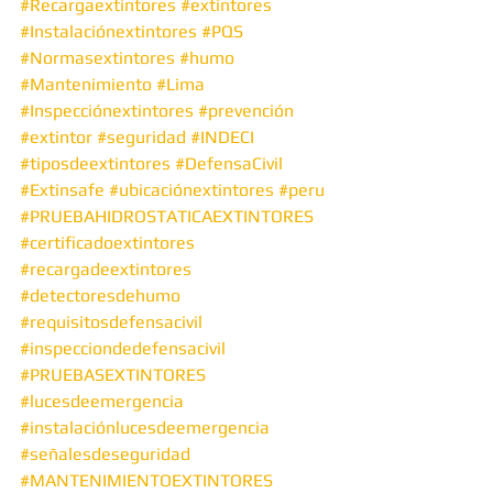
#Recargaextintores
#extintores
#Instalaciónextintores
#PQS
#Normasextintores
#humo
#Mantenimiento
#Lima
#Inspecciónextintores
#prevención
#extintor
#seguridad
#INDECI
#tiposdeextintores
#DefensaCivil
#Extinsafe
#ubicaciónextintores
#peru
#PRUEBAHIDROSTATICAEXTINTORES
#certificadoextintores
#recargadeextintores
#detectoresdehumo
#requisitosdefensacivil
#inspecciondedefensacivil
#PRUEBASEXTINTORES
#lucesdeemergencia
#instalaciónlucesdeemergencia
#señalesdeseguridad
#MANTENIMIENTOEXTINTORES