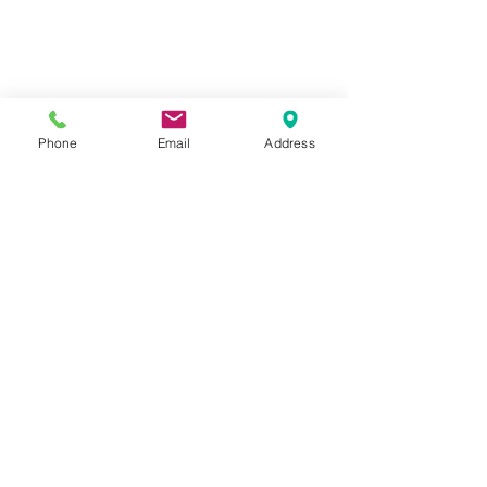
Phone
Email
Address
Comentarios
0.0 / 5 (0)
Comentar y calificar...
Extintores en Edificios Residenciales
Plan de Inspecciones
de Lima: Guía de Normativa NTP y
Seguridad 2026