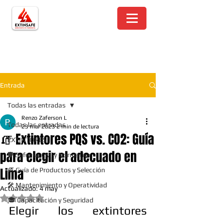
Entrada
Todas las entradas
Renzo Zaferson L
Todas las entradas
23 mar 2023
2 min de lectura
🧯 Extintores PQS vs. CO2: Guía
EXTINTORES
para elegir el adecuado en
🛡️ Defensa Civil y Normativa
Lima
🧯 Guía de Productos y Selección
🛠️ Mantenimiento y Operatividad
Actualizado:
4 may
Obtuvo NaN de 5 estrellas.
🎓 Capacitación y Seguridad
Elegir los extintores 