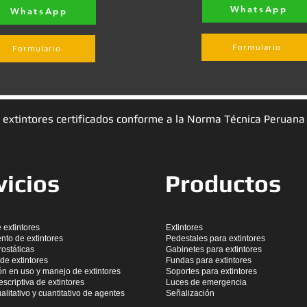
WhatsApp
WhatsApp
Formulario
Formulario
de extintores certificados conforme a la Norma Técnica Peruana
vicios
Productos
 extintores
Extintores
nto de extintores
Pedestales para extintores
ostáticas
Gabinetes para extintores
de extintores
Fundas para extintores
ón en uso y manejo de extintores
Soportes para extintores
scriptiva de extintores
Luces de emergencia
itativo y cuantitativo de agentes
Señalización