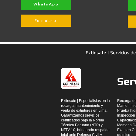
WhatsApp
Formulario
Extinsafe | Servicios 
Ser
Extinsafe | Especialistas en la
Recarga de
recarga, mantenimiento y
Mantenimie
venta de extintores en Lima.
Prueba hidr
Garantizamos servicios
Inspección 
certificados bajo la Norma
Capacitaci
Técnica Peruana (NTP) y
Memoria De
NFPA 10, brindando respaldo
Examen Cual
total ante Defensa Civil y
químico