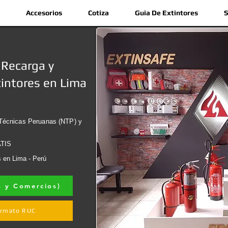
Accesorios
Cotiza
Guia De Extintores
S
 Recarga y
intores en Lima
Técnicas Peruanas (NTP) y
ATIS
 en Lima - Perú
s y Comercios)
Formato RUC