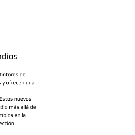
ndios
tintores de 
s y ofrecen una 
 Estos nuevos 
dio más allá de 
mbios en la 
ección 