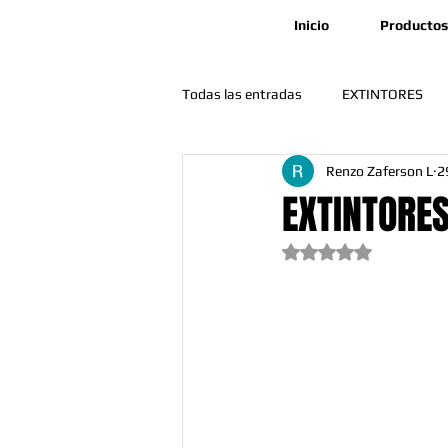
Inicio
Productos
Todas las entradas
EXTINTORES
Renzo Zaferson L
2
🛠️ Mantenimiento y Operatividad
EXTINTORES
Obtuvo NaN de 5 est