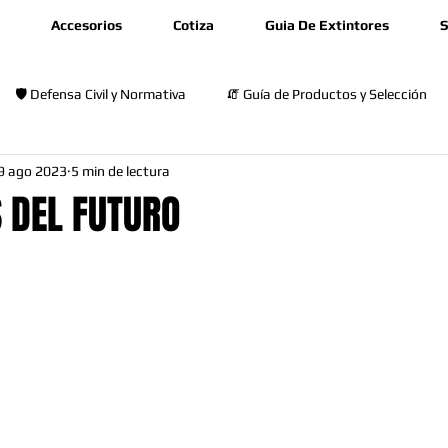
Accesorios
Cotiza
Guia De Extintores
S
🛡️ Defensa Civil y Normativa
🧯 Guía de Productos y Selección
9 ago 2023
5 min de lectura
🎓 Capacitación y Seguridad
 DEL FUTURO
rellas.