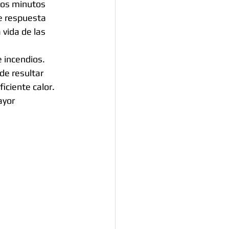
ios minutos 
de respuesta 
vida de las 
 incendios. 
de resultar 
iciente calor. 
ayor 