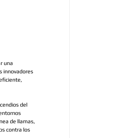
r una 
os innovadores 
ficiente, 
cendios del 
entornos 
nea de llamas, 
s contra los 