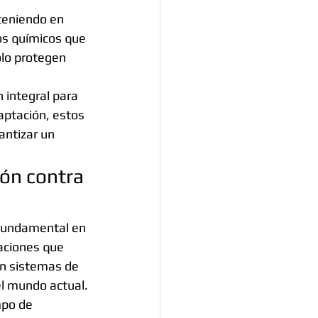
teniendo en 
os químicos que 
lo protegen 
 integral para 
aptación, estos 
antizar un 
ón contra 
 fundamental en 
aciones que 
on sistemas de 
l mundo actual.
mpo de 