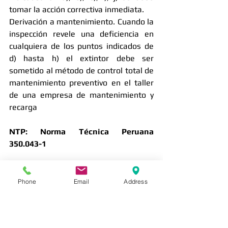
tomar la acción correctiva inmediata. 
Derivación a mantenimiento. Cuando la 
inspección revele una deficiencia en 
cualquiera de los puntos indicados de 
d) hasta h) el extintor debe ser 
sometido al método de control total de 
mantenimiento preventivo en el taller 
de una empresa de mantenimiento y 
recarga 
NTP: Norma Técnica Peruana 
350.043-1
#Extinsafe
#incendio
#DefensaCivil
Phone
Email
Address
#Instalaciónextintores
#prevención
#INDECI
#Recargaextintores
#seguridad
#Inspecciónextintores