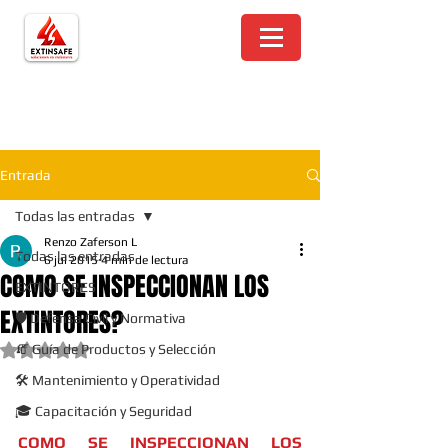
Entrada
Todas las entradas
Renzo Zaferson L
Todas las entradas
6 jul 2015
4 min de lectura
COMO SE INSPECCIONAN LOS
EXTINTORES
EXTINTORES?
🛡️ Defensa Civil y Normativa
🧯 Guía de Productos y Selección
Obtuvo NaN de 5 estrellas.
🛠️ Mantenimiento y Operatividad
🎓 Capacitación y Seguridad
COMO SE INSPECCIONAN LOS 