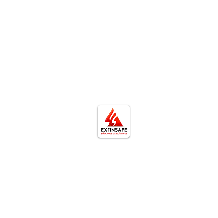
Extinsafe | Servicios 
Ser
Extinsafe | Especialistas en la
Recarga de
recarga, mantenimiento y
Mantenimie
venta de extintores en Lima.
Prueba hidr
Garantizamos servicios
Inspección 
certificados bajo la Norma
Capacitaci
Técnica Peruana (NTP) y
Memoria De
NFPA 10, brindando respaldo
Examen Cual
total ante Defensa Civil y
químico