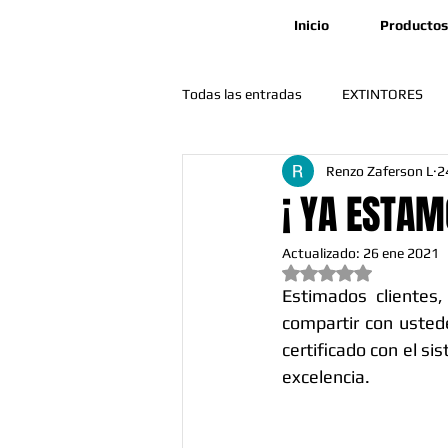
Inicio
Productos
Todas las entradas
EXTINTORES
Renzo Zaferson L
2
🛠️ Mantenimiento y Operatividad
¡ YA ESTAM
Actualizado:
26 ene 2021
Obtuvo NaN de 5 est
Estimados clientes
compartir con usted
certificado con el si
excelencia.