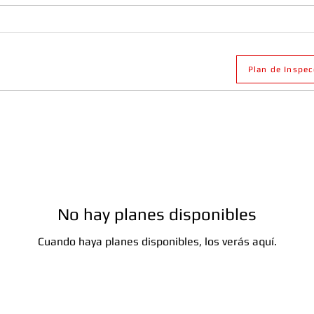
en Pueblo Libre: Usos, Normativa
Comun
y Certificación ITSE
Norma
Plan de Inspe
No hay planes disponibles
Cuando haya planes disponibles, los verás aquí.