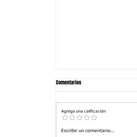
Comentarios
Agrega una calificación
¿Debo Hacerle Mantenimiento a
Escribir un comentario...