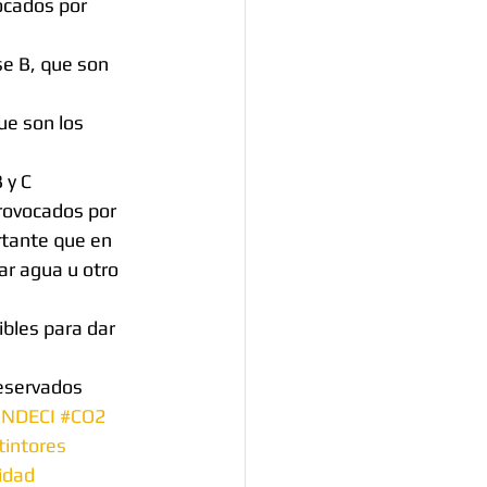
ocados por 
se B, que son 
ue son los 
 y C  
provocados por 
rtante que en 
zar agua u otro 
bles para dar 
reservados
INDECI
#CO2
tintores
idad