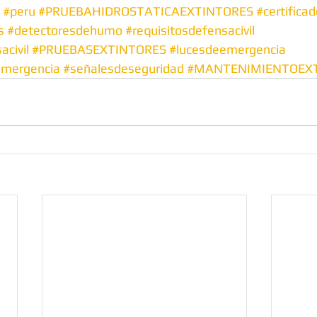
#peru
#PRUEBAHIDROSTATICAEXTINTORES
#certifica
s
#detectoresdehumo
#requisitosdefensacivil
civil
#PRUEBASEXTINTORES
#lucesdeemergencia
emergencia
#señalesdeseguridad
#MANTENIMIENTOEX