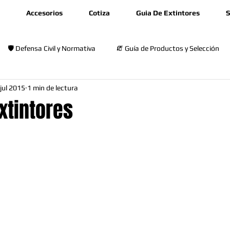
Accesorios
Cotiza
Guia De Extintores
S
🛡️ Defensa Civil y Normativa
🧯 Guía de Productos y Selección
 jul 2015
1 min de lectura
🎓 Capacitación y Seguridad
xtintores
rellas.