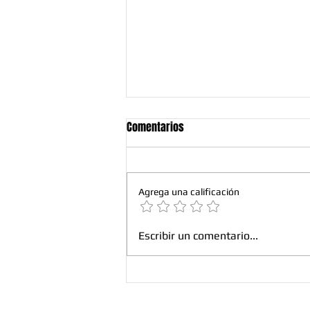
Comentarios
Agrega una calificación
¿Debo Hacerle Mantenimiento a
Escribir un comentario...
mis Extintores si No los He
Usado? Guía ITSE en La Victoria