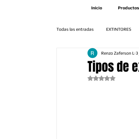
Inicio
Productos
Todas las entradas
EXTINTORES
Renzo Zaferson L
3
🛠️ Mantenimiento y Operatividad
Tipos de e
Obtuvo NaN de 5 est