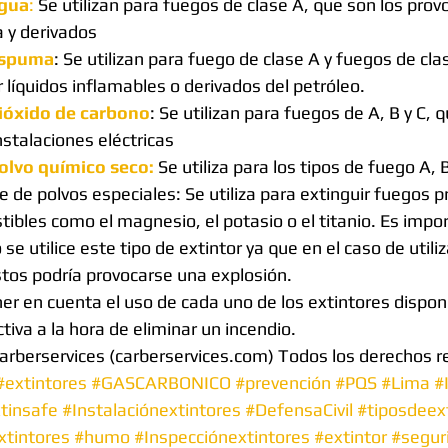
agua
:
 Se utilizan para fuegos de clase A, que son los prov
y derivados  
espuma
: Se utilizan para fuego de clase A y fuegos de cla
 líquidos inflamables o derivados del petróleo.  
dióxido de carbono
: Se utilizan para fuegos de A, B y C, q
stalaciones eléctricas  
olvo químico seco: 
Se utiliza para los tipos de fuego A, B
e de polvos especiales: Se utiliza para extinguir fuegos 
bles como el magnesio, el potasio o el titanio. Es impo
se utilice este tipo de extintor ya que en el caso de utili
os podría provocarse una explosión.  
er en cuenta el uso de cada uno de los extintores disponi
tiva a la hora de eliminar un incendio. 
arberservices (carberservices.com) Todos los derechos 
#extintores
#GASCARBONICO
#prevención
#PQS
#Lima
#
tinsafe
#Instalaciónextintores
#DefensaCivil
#tiposdeex
tintores
#humo
#Inspecciónextintores
#extintor
#segur