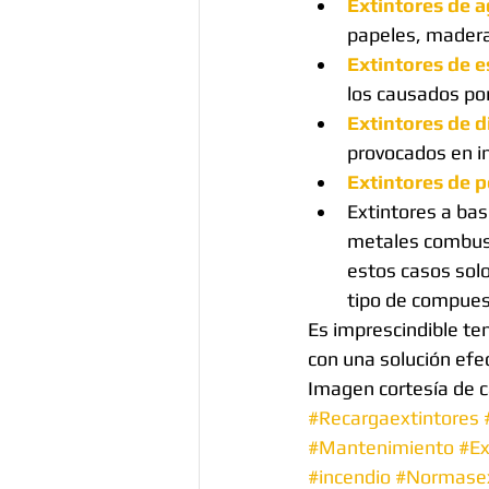
Extintores de 
papeles, madera 
Extintores de 
los causados por
Extintores de 
provocados en in
Extintores de p
Extintores a bas
metales combusti
estos casos solo 
tipo de compuest
Es imprescindible ten
con una solución efec
Imagen cortesía de c
#Recargaextintores
#Mantenimiento
#Ex
#incendio
#Normasex