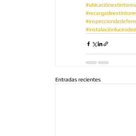
#ubicaciónextintores
#recargadeextintore
#inspecciondedefensa
#instalaciónlucesde
Entradas recientes