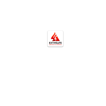
Extinsafe | Servicios 
Ser
Extinsafe | Especialistas en la
Recarga de
recarga, mantenimiento y
Mantenimie
venta de extintores en Lima.
Prueba hidr
Garantizamos servicios
Inspección 
certificados bajo la Norma
Capacitaci
Técnica Peruana (NTP) y
Memoria De
NFPA 10, brindando respaldo
Examen Cual
total ante Defensa Civil y
químico
OSINERGMIN con atención
técnica personalizada e
inmediata.
Atendemos em