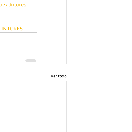
doextintores
TINTORES
Ver todo