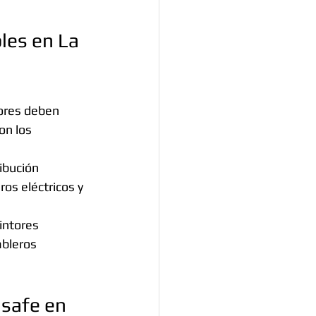
les en La 
ores deben 
on los 
ribución 
ros eléctricos y 
intores 
ableros 
safe en 