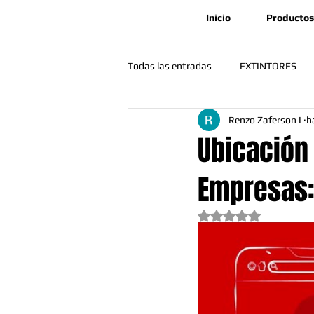
Inicio
Productos
Todas las entradas
EXTINTORES
Renzo Zaferson L
h
🛠️ Mantenimiento y Operatividad
Ubicación 
Empresas:
Obtuvo NaN de 5 est