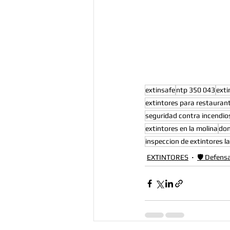
extinsafe
ntp 350 043
exti
extintores para restaurant
seguridad contra incendios
extintores en la molina
don
inspeccion de extintores l
EXTINTORES
🛡️ Defens