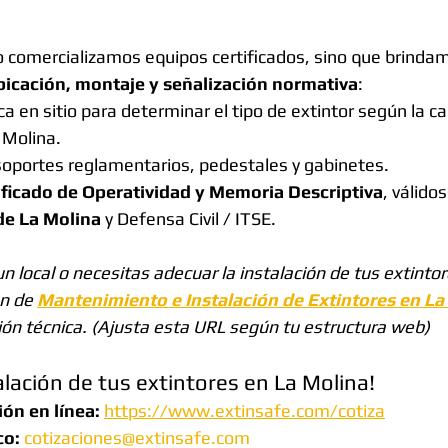
lo comercializamos equipos certificados, sino que brindam
bicación, montaje y señalización normativa
:
ca en sitio para determinar el tipo de extintor según la c
 Molina.
soportes reglamentarios, pedestales y gabinetes.
ificado de Operatividad y Memoria Descriptiva
, válidos
de La Molina
 y Defensa Civil / ITSE.
n local o necesitas adecuar la instalación de tus extintor
n de 
Mantenimiento e Instalación de Extintores en La
ón técnica.
(Ajusta esta URL según tu estructura web)
talación de tus extintores en La Molina!
ión en línea:
https://www.extinsafe.com/cotiza
co:
cotizaciones@extinsafe.com