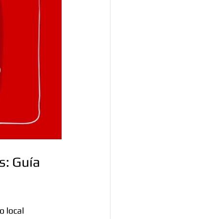
s: Guía 
 local 