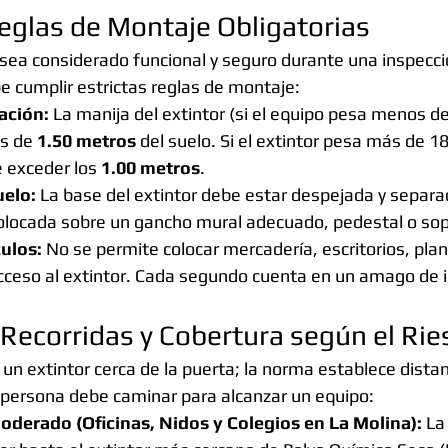
Reglas de Montaje Obligatorias
 sea considerado funcional y seguro durante una inspecci
 cumplir estrictas reglas de montaje:
lación:
 La manija del extintor (si el equipo pesa menos de
s de 
1.50 metros
 del suelo. Si el extintor pesa más de 18
 exceder los 
1.00 metros
.
uelo:
 La base del extintor debe estar despejada y separad
colocada sobre un gancho mural adecuado, pedestal o sop
ulos:
 No se permite colocar mercadería, escritorios, pla
cceso al extintor. Cada segundo cuenta en un amago de i
 Recorridas y Cobertura según el Ri
 un extintor cerca de la puerta; la norma establece dist
 persona debe caminar para alcanzar un equipo:
oderado (Oficinas, Nidos y Colegios en La Molina):
 La