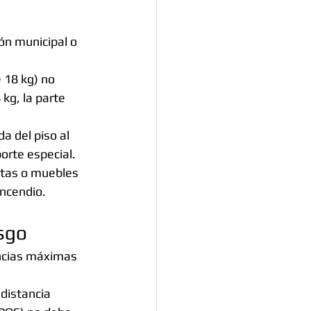
ón municipal o 
 18 kg) no 
 kg, la parte 
a del piso al 
orte especial.
ntas o muebles 
ncendio.
esgo
ancias máximas 
 distancia 