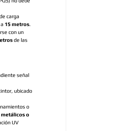
(PQS) no debe 
 de carga 
 a 
15 metros
.
rse con un 
etros
 de las 
ndiente señal 
intor, ubicado 
onamientos o 
 metálicos o 
iación UV 