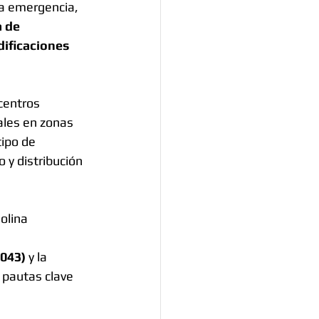
na emergencia, 
 de 
ificaciones 
centros 
ales en zonas 
tipo de 
 y distribución 
olina
043)
 y la 
 pautas clave 