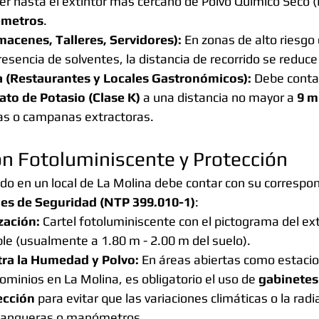
er hasta el extintor más cercano de Polvo Químico Seco 
 metros
.
macenes, Talleres, Servidores):
 En zonas de alto riesgo
esencia de solventes, la distancia de recorrido se reduce
a (Restaurantes y Locales Gastronómicos):
 Debe conta
ato de Potasio (Clase K)
 a una distancia no mayor a 
9 m
llas o campanas extractoras.
ón Fotoluminiscente y Protección
ado en un local de La Molina debe contar con su correspo
es de Seguridad (NTP 399.010-1)
:
zación:
 Cartel fotoluminiscente con el pictograma del ext
ible (usualmente a 1.80 m - 2.00 m del suelo).
tra la Humedad y Polvo:
 En áreas abiertas como estaci
ominios en La Molina, es obligatorio el uso de 
gabinetes
ección
 para evitar que las variaciones climáticas o la rad
 mangueras o manómetros.