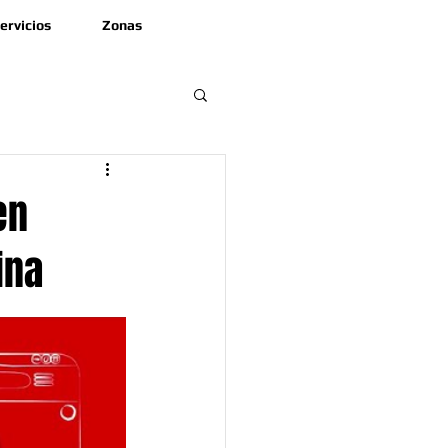
ervicios
Zonas
en
ina