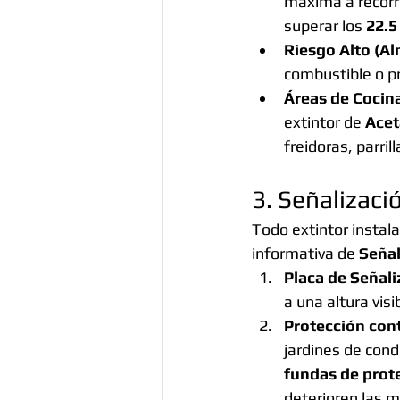
máxima a recorr
superar los 
22.5
Riesgo Alto (Al
combustible o pr
Áreas de Cocin
extintor de 
Acet
freidoras, parri
3. Señalizaci
Todo extintor instal
informativa de 
Señal
Placa de Señali
a una altura vis
Protección con
jardines de cond
fundas de prot
deterioren las