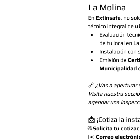
La Molina
En 
Extinsafe
, no so
técnico integral de 
u
Evaluación técni
de tu local en La
Instalación con 
Emisión de 
Cert
Municipalidad 
🔗 
¿Vas a aperturar u
Visita nuestra secció
agendar una inspecci
📩 ¡Cotiza la ins
🌐 
Solicita tu cotizac
✉️ 
Correo electróni