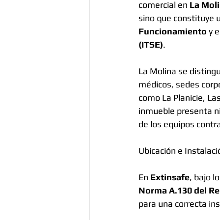
comercial en 
La Mol
sino que constituye u
Funcionamiento
 y e
(ITSE)
.
La Molina se distingu
médicos, sedes corpo
como La Planicie, Las
inmueble presenta niv
de los equipos contr
Ubicación e Instalac
En 
Extinsafe
, bajo l
Norma A.130 del Re
para una correcta ins