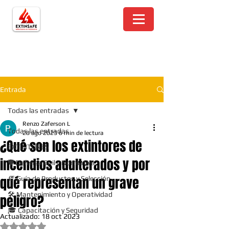
Entrada
Todas las entradas
Renzo Zaferson L
Todas las entradas
28 ago 2023
6 min de lectura
¿Qué son los extintores de
EXTINTORES
incendios adulterados y por
🛡️ Defensa Civil y Normativa
qué representan un grave
🧯 Guía de Productos y Selección
🛠️ Mantenimiento y Operatividad
peligro?
🎓 Capacitación y Seguridad
Actualizado:
18 oct 2023
Obtuvo NaN de 5 estrellas.