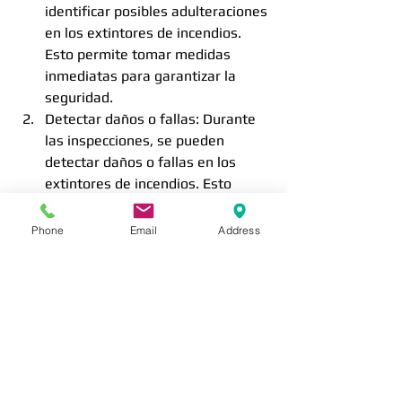
identificar posibles adulteraciones 
en los extintores de incendios. 
Esto permite tomar medidas 
inmediatas para garantizar la 
seguridad.
Detectar daños o fallas: Durante 
las inspecciones, se pueden 
detectar daños o fallas en los 
extintores de incendios. Esto 
permite realizar las reparaciones 
necesarias o reemplazar el 
Phone
Email
Address
dispositivo si es necesario.
Mantener la confiabilidad y la 
eficacia: El mantenimiento regular 
garantiza que los extintores de 
incendios estén en buenas 
condiciones de funcionamiento y 
sean confiables y eficaces en caso 
de un incendio. Esto aumenta las 