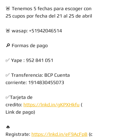
🚨 Tenemos 5 fechas para escoger con 
25 cupos por fecha del 21 al 25 de abril
🚨 wasap: +51942046514
🔎 Formas de pago 
✅ Yape : 952 841 051 
✅ Transferencia: BCP Cuenta 
corriente: 1914830455073
✅Tarjeta de 
credito: 
https://lnkd.in/gKPXHkfu
 ( 
Link de pago)
🔥 
Registrate: 
https://lnkd.in/eF9AcFpB
 (c