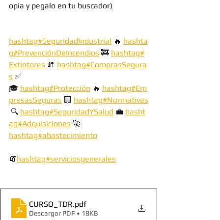
opia y pegalo en tu buscador)
hashtag#SeguridadIndustrial
 🔥 
hashta
g#PrevenciónDeIncendios
 🚒 
hashtag#
Extintores
 🧯 
hashtag#ComprasSegura
s
 ✅ 
🎓 
hashtag#Protección
 🔥 
hashtag#Em
presasSeguras
 🏢 
hashtag#Normativas
 🔍 
hashtag#SeguridadYSalud
 💼 
hasht
ag#Adquisiciones
 🚀
hashtag#abastecimiento
🧯
hashtag#serviciosgenerales
CURSO_TDR
.pdf
Descargar PDF • 18KB